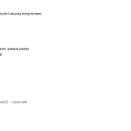
фиолетовому излучению
тких замыканиях
̆.
ния Е - горючий