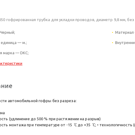
050 гофрированная трубка для укладки проводов, диаметр 9,8 мм, без
Черный;
Материал 
 единица — м.;
Внутренни
я марка — DKC;
актеристики
ание
сти автомобильной гофры без разреза:
чна
ость (удлинение до 500 % при растяжении на разрыв)
ть монтажа при температуре от -15 ̊С до +35 ̊С; • технологичность 