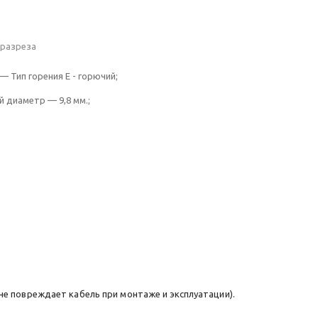
 разреза
— Тип горения Е - горючий;
й диаметр — 9,8 мм.;
(не повреждает кабель при монтаже и эксплуатации).