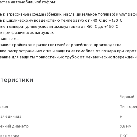
ства автомобильной гофры:
ть к агрессивным средам (бензин, масла, дизельное топливо) и ультра
ь к циклическому воздействию температур от -40 ̊С до +150 ̊С
ые температурные условия эксплуатации от -50 ̊С до +150 ̊С
ь при физических нагрузках
о монтажа
ание тройников и разветвителей европейского производства
вие распространению огня и защита автомобиля от пожара при коро
вание для защиты тонкостенных трубок от механических повреждении
ктеристики
Черный
риал
Тип горе
ая единица
м.
ренний диаметр
9,8 мм.
вая марка
DKC