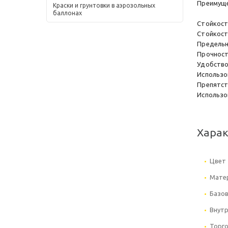
Преимуще
Краски и грунтовки в аэрозольных
баллонах
Стойкос
Стойкост
Предельн
Прочност
Удобств
Использов
Препятст
Использо
Хара
Цвет
Мате
Базов
Внут
Торго