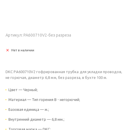
Артикул: PA600710V2-без разреза
Нет в наличии
DKC PA600710V2 гофрированная трубка для укладки проводов,
не горючая, диаметр 6,8 мм, без разреза, в бухте 100 м.
Цвет — Черный;
Материал — Тип горения В - негорючий;
Базовая единица — м.;
Внутренний диаметр — 6,8 мм.;
Торговая марка — DKC;