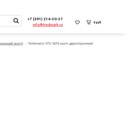
+7 (391) 214-50-57
0 руб.
info@tredmark.ru
оронний скотч)
-
Terminator STU 5010 скотч двухсторонний