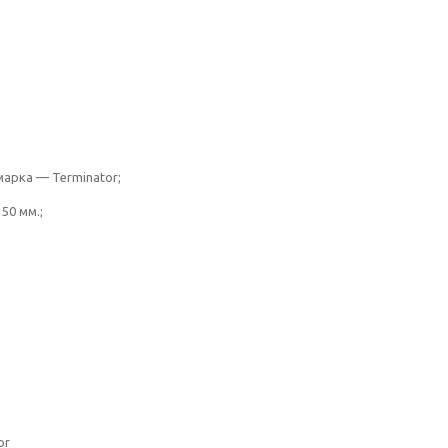
марка — Terminator;
50 мм.;
or