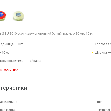
r STU 5010 скотч двухсторонний белый, размер 50 мм, 10 м.
 единица — шт.;
Торговая 
 10 м.;
Ширина — 
производитель — Тайвань;
актеристики
ктеристики
ая единица
шт.
вая марка
Terminat