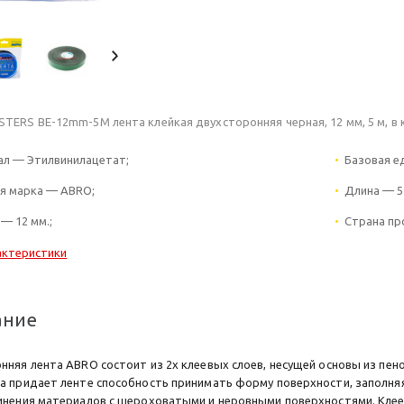
TERS BE-12mm-5M лента клейкая двухсторонняя черная, 12 мм, 5 м, в 
л — Этилвинилацетат;
Базовая е
я марка — ABRO;
Длина — 5 
— 12 мм.;
Страна пр
актеристики
ание
нняя лента АBRO состоит из 2х клеевых слоев, несущей основы из пен
а придает ленте способность принимать форму поверхности, заполняя
инения материалов с шероховатыми и неровными поверхностями. Клее