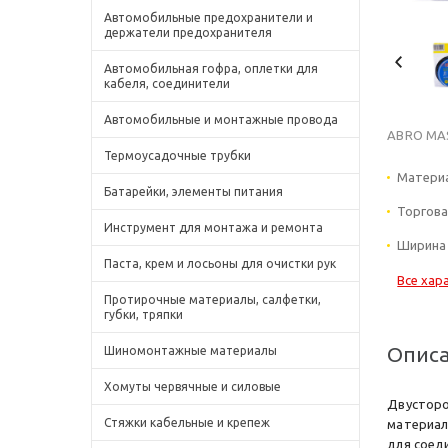
Автомобильные предохранители и
держатели предохранителя
Автомобильная гофра, оплетки для
кабеля, соединители
Автомобильные и монтажные провода
ABRO MAS
Термоусадочные трубки
Материа
Батарейки, элементы питания
Торгова
Инструмент для монтажа и ремонта
Ширина 
Паста, крем и лосьоны для очистки рук
Все хар
Протирочные материалы, салфетки,
губки, тряпки
Опис
Шиномонтажные материалы
Хомуты червячные и силовые
Двусторо
Стяжки кабельные и крепеж
материал
для соед