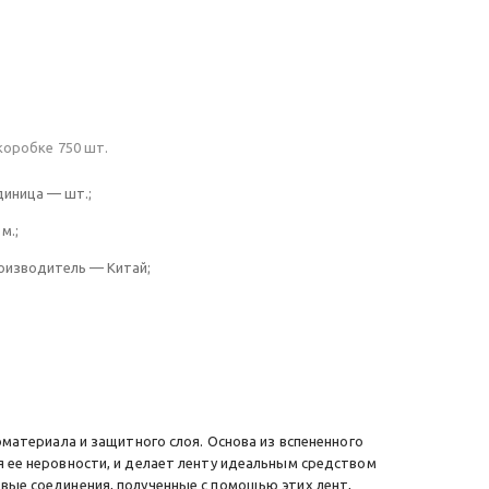
коробке 750 шт.
диница — шт.;
м.;
оизводитель — Китай;
оматериала и защитного слоя. Основа из вспененного
 ее неровности, и делает ленту идеальным средством
вые соединения, полученные с помощью этих лент,