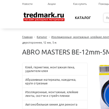
Новости
Акции
Как купить
Помощь
КАТАЛОГ
Главная
-
Каталог
-
Изоляционные, монтажные, клейкие ленты
двухсторонняя, 12 мм, 5 м.
ABRO MASTERS BE-12mm-5M л
Клей, герметики, монтажная пена,
удалители клея
Абразивные материалы, наждачка,
круги отрезные
Изоляционные, монтажные, клейкие
ленты, скотчи и стрейч пленки
Автомобильная химия для ремонта