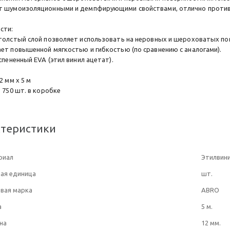
 шумоизоляционными и демпфирующими свойствами, отлично против
сти:
толстый слой позволяет использовать на неровных и шероховатых по
ет повышенной мягкостью и гибкостью (по сравнению с аналогами).
спененный EVA (этил винил ацетат).
2 мм х 5 м
 750 шт. в коробке
ктеристики
риал
Этилвин
ая единица
шт.
вая марка
ABRO
а
5 м.
на
12 мм.