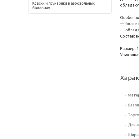
Краски и грунтовки в аэрозольных
обладают
баллонах
Особенно
— более 
— облада
Состав: в
Размер: 1
Упаковка:
Хара
Мате
Базов
Торго
Длин
Шири