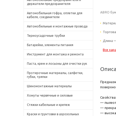
держатели предохранителя
ABRO бума
Автомобильная гофра, оплетки для
кабеля, соединители
Материа
Автомобильные и монтажные провода
Торгова
Термоусадочные трубки
Длина —
Батарейки, элементы питания
Все хар
Инструмент для монтажа и ремонта
Паста, крем и лосьоны для очистки рук
Опис
Протирочные материалы, салфетки,
губки, тряпки
Предназн
Шиномонтажные материалы
поверхно
Хомуты червячные и силовые
Свойства
— пылеот
Стяжки кабельные и крепеж
— прекра
— высока
Краски и грунтовки в аэрозольных