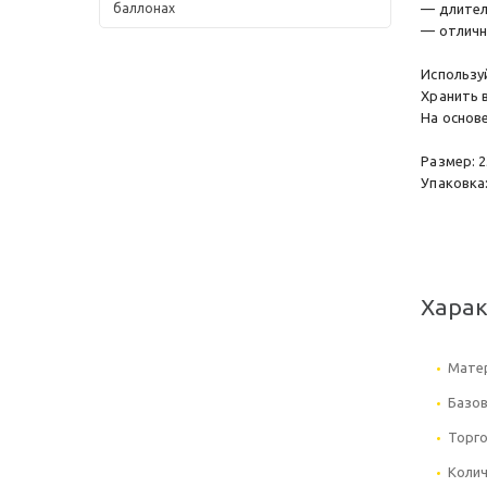
баллонах
— длител
— отличн
Использу
Хранить 
На основе
Размер: 2
Упаковка:
Хара
Мате
Базов
Торго
Колич