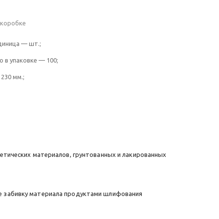
в коробке
диница — шт.;
о в упаковке — 100;
230 мм.;
етических материалов, грунтованных и лакированных
е забивку материала продуктами шлифования