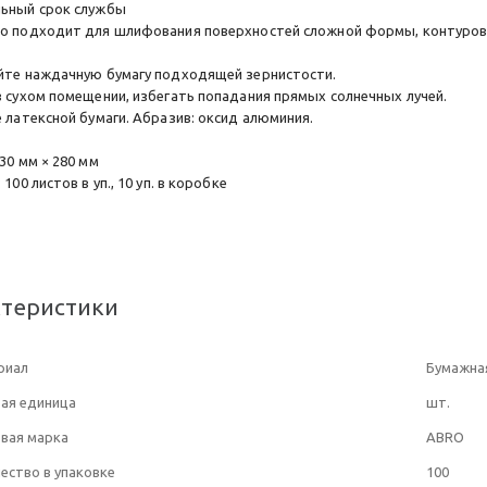
ьный срок службы
о подходит для шлифования поверхностей сложной формы, контуров 
йте наждачную бумагу подходящей зернистости.
в сухом помещении, избегать попадания прямых солнечных лучей.
 латексной бумаги. Абразив: оксид алюминия.
30 мм × 280 мм
 100 листов в уп., 10 уп. в коробке
ктеристики
риал
Бумажна
ая единица
шт.
вая марка
ABRO
ество в упаковке
100