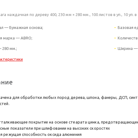
га наждачная по дереву 400, 230 мм × 280 мм., 100 листов в уп., 10 уп. 
л — Бумажная основа;
Базовая е
я марка — ABRO;
Количеств
 280 мм.;
Ширина — 
актеристики
ание
ачена для обработки любых пород дерева, шпона, фанеры, ДСП, синт
стей.
:
талкивающее покрытие на основе стеарата цинка, предотвращающе
сные показатели при шлифовании на высоких скоростях
я режущая способность оксида алюминия