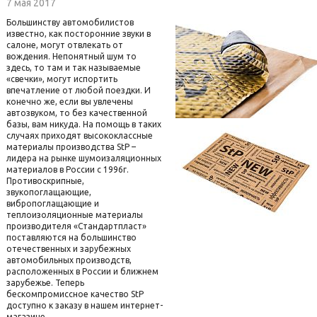
7 мая 2017
Большинству автомобилистов
известно, как посторонние звуки в
салоне, могут отвлекать от
вождения. Непонятный шум то
здесь, то там и так называемые
«свечки», могут испортить
впечатление от любой поездки. И
конечно же, если вы увлечены
автозвуком, то без качественной
базы, вам никуда. На помощь в таких
случаях приходят высококлассные
материалы производства StP –
лидера на рынке шумоизаляционных
материалов в России с 1996г.
Противоскрипные,
звукопоглащающие,
вибропоглащающие и
теплоизоляционные материалы
производителя «Стандартпласт»
поставляются на большинство
отечественных и зарубежных
автомобильных производств,
расположенных в России и ближнем
зарубежье. Теперь
бескомпромиссное качество StP
доступно к заказу в нашем интернет-
магазине.