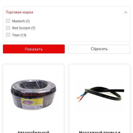
Торговая марка
Mastech (
1
)
Red Scorpio (
7
)
Titan (
13
)
Автомобильный
Монтажный провод в